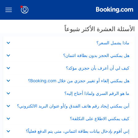
الأسئلة العشرة الأكثر شيوعاً
عرض
ماذا يشمل السعر؟
مصغر
عرض
هل يمكنني الحجز بدون بطاقة ائتمان؟
مصغر
عرض
كيف لي أن أعرف بأن حجزي مؤكد؟
مصغر
عرض
هل يمكنني إلغاء أو تغيير حجزي من خلال Booking.com؟
مصغر
عرض
ما هو الرقم السري ولماذا أحتاج إليه؟
مصغر
عرض
أين يمكنني إيجاد رقم هاتف الفندق و/أو عنوان البريد الالكتروني؟
مصغر
عرض
كيف يمكنني الاطلاع على التكلفة؟
مصغر
عرض
إني أقوم بإدخال بيانات بطاقة ائتماني، متى يتم الدفع فعلياً؟
مصغر