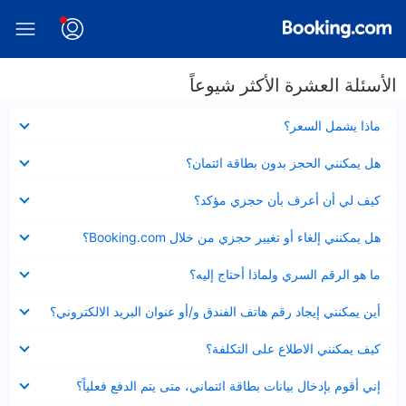
الأسئلة العشرة الأكثر شيوعاً
عرض
ماذا يشمل السعر؟
مصغر
عرض
هل يمكنني الحجز بدون بطاقة ائتمان؟
مصغر
عرض
كيف لي أن أعرف بأن حجزي مؤكد؟
مصغر
عرض
هل يمكنني إلغاء أو تغيير حجزي من خلال Booking.com؟
مصغر
عرض
ما هو الرقم السري ولماذا أحتاج إليه؟
مصغر
عرض
أين يمكنني إيجاد رقم هاتف الفندق و/أو عنوان البريد الالكتروني؟
مصغر
عرض
كيف يمكنني الاطلاع على التكلفة؟
مصغر
عرض
إني أقوم بإدخال بيانات بطاقة ائتماني، متى يتم الدفع فعلياً؟
مصغر