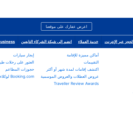
اعرض عقارك على موقعنا
لحجز عبر الإنترنت
خدمة العملاء
انضم إلى شبكة الشركاء التابعين
Business
أماكن مميزة للإقامة
إيجار سيارات
التقييمات
العثور على رحلات طي
اكتشف إقامات لمدة شهر أو أكثر
حجوزات المطاعم
عروض العطلات والعروض الموسمية
Booking.com لوكلاء السفر
Traveller Review Awards