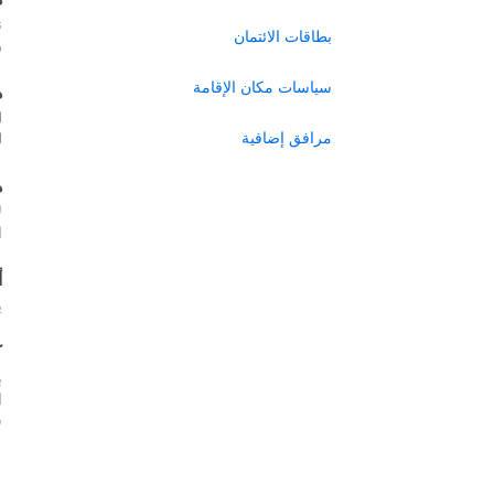
ن
بطاقات الائتمان
ر
سياسات مكان الإقامة
ه
ل
مرافق إضافية
ل
ه
ل
ا
أ
ي
ك
ب
س