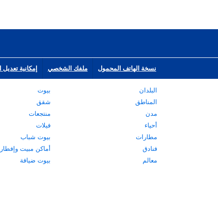
نسخة الهاتف المحمول
ملفك الشخصي
إمكانية تعديل ا
البلدان
بيوت
المناطق
شقق
مدن
منتجعات
أحياء
فيلات
مطارات
بيوت شباب
فنادق
أماكن مبيت وإفطار
معالم
بيوت ضيافة