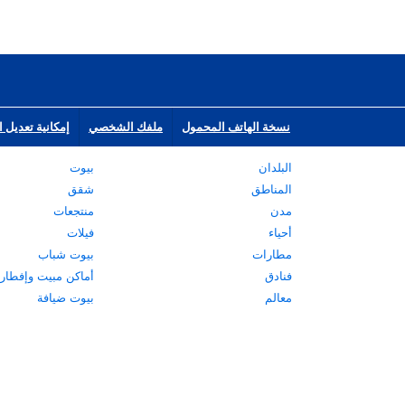
نسخة الهاتف المحمول
ملفك الشخصي
إمكانية تعديل ا
البلدان
بيوت
المناطق
شقق
مدن
منتجعات
أحياء
فيلات
مطارات
بيوت شباب
فنادق
أماكن مبيت وإفطار
معالم
بيوت ضيافة