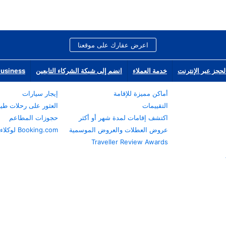
اعرض عقارك على موقعنا
لحجز عبر الإنترنت
خدمة العملاء
انضم إلى شبكة الشركاء التابعين
Business
أماكن مميزة للإقامة
إيجار سيارات
التقييمات
العثور على رحلات طي
اكتشف إقامات لمدة شهر أو أكثر
حجوزات المطاعم
عروض العطلات والعروض الموسمية
Booking.com لوكلاء السفر
Traveller Review Awards