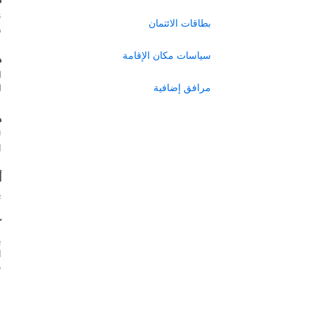
ن
بطاقات الائتمان
ر
سياسات مكان الإقامة
ه
ل
مرافق إضافية
ل
ه
ل
ا
أ
ي
ك
ب
س