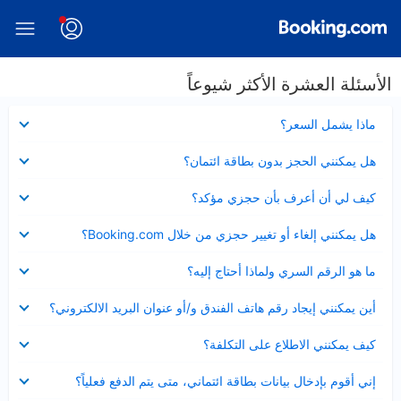
الأسئلة العشرة الأكثر شيوعاً
عرض
ماذا يشمل السعر؟
مصغر
عرض
هل يمكنني الحجز بدون بطاقة ائتمان؟
مصغر
عرض
كيف لي أن أعرف بأن حجزي مؤكد؟
مصغر
عرض
هل يمكنني إلغاء أو تغيير حجزي من خلال Booking.com؟
مصغر
عرض
ما هو الرقم السري ولماذا أحتاج إليه؟
مصغر
عرض
أين يمكنني إيجاد رقم هاتف الفندق و/أو عنوان البريد الالكتروني؟
مصغر
عرض
كيف يمكنني الاطلاع على التكلفة؟
مصغر
عرض
إني أقوم بإدخال بيانات بطاقة ائتماني، متى يتم الدفع فعلياً؟
مصغر