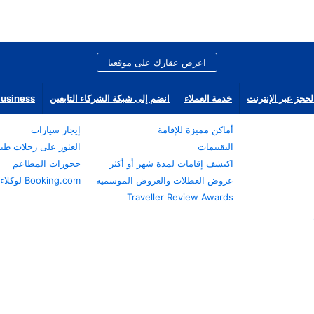
اعرض عقارك على موقعنا
لحجز عبر الإنترنت
خدمة العملاء
انضم إلى شبكة الشركاء التابعين
Business
أماكن مميزة للإقامة
إيجار سيارات
التقييمات
العثور على رحلات طي
اكتشف إقامات لمدة شهر أو أكثر
حجوزات المطاعم
عروض العطلات والعروض الموسمية
Booking.com لوكلاء السفر
Traveller Review Awards