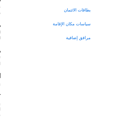
ن
بطاقات الائتمان
ر
سياسات مكان الإقامة
ه
ل
مرافق إضافية
ل
ه
ل
ا
أ
ي
ك
ب
س