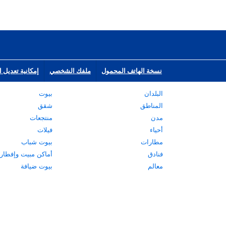
نسخة الهاتف المحمول
ملفك الشخصي
إمكانية تعديل ا
البلدان
بيوت
المناطق
شقق
مدن
منتجعات
أحياء
فيلات
مطارات
بيوت شباب
فنادق
أماكن مبيت وإفطار
معالم
بيوت ضيافة