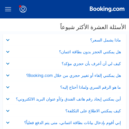
الأسئلة العشرة الأكثر شيوعاً
عرض
ماذا يشمل السعر؟
مصغر
عرض
هل يمكنني الحجز بدون بطاقة ائتمان؟
مصغر
عرض
كيف لي أن أعرف بأن حجزي مؤكد؟
مصغر
عرض
هل يمكنني إلغاء أو تغيير حجزي من خلال Booking.com؟
مصغر
عرض
ما هو الرقم السري ولماذا أحتاج إليه؟
مصغر
عرض
أين يمكنني إيجاد رقم هاتف الفندق و/أو عنوان البريد الالكتروني؟
مصغر
عرض
كيف يمكنني الاطلاع على التكلفة؟
مصغر
عرض
إني أقوم بإدخال بيانات بطاقة ائتماني، متى يتم الدفع فعلياً؟
مصغر