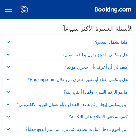
الأسئلة العشرة الأكثر شيوعاً
عرض
ماذا يشمل السعر؟
مصغر
عرض
هل يمكنني الحجز بدون بطاقة ائتمان؟
مصغر
عرض
كيف لي أن أعرف بأن حجزي مؤكد؟
مصغر
عرض
هل يمكنني إلغاء أو تغيير حجزي من خلال Booking.com؟
مصغر
عرض
ما هو الرقم السري ولماذا أحتاج إليه؟
مصغر
عرض
أين يمكنني إيجاد رقم هاتف الفندق و/أو عنوان البريد الالكتروني؟
مصغر
عرض
كيف يمكنني الاطلاع على التكلفة؟
مصغر
عرض
إني أقوم بإدخال بيانات بطاقة ائتماني، متى يتم الدفع فعلياً؟
مصغر