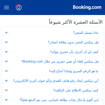
الأسئلة العشرة الأكثر شيوعاً
عرض
ماذا يشمل السعر؟
مصغر
عرض
هل يمكنني الحجز بدون بطاقة ائتمان؟
مصغر
عرض
كيف لي أن أعرف بأن حجزي مؤكد؟
مصغر
عرض
هل يمكنني إلغاء أو تغيير حجزي من خلال Booking.com؟
مصغر
عرض
ما هو الرقم السري ولماذا أحتاج إليه؟
مصغر
عرض
أين يمكنني إيجاد رقم هاتف الفندق و/أو عنوان البريد الالكتروني؟
مصغر
عرض
كيف يمكنني الاطلاع على التكلفة؟
مصغر
عرض
إني أقوم بإدخال بيانات بطاقة ائتماني، متى يتم الدفع فعلياً؟
مصغر