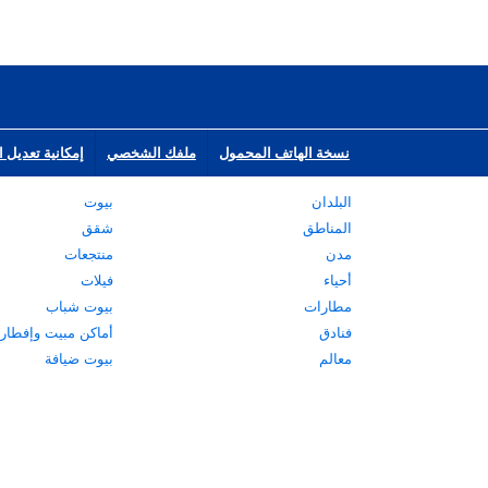
نسخة الهاتف المحمول
ملفك الشخصي
إمكانية تعديل ا
البلدان
بيوت
المناطق
شقق
مدن
منتجعات
أحياء
فيلات
مطارات
بيوت شباب
فنادق
أماكن مبيت وإفطار
معالم
بيوت ضيافة