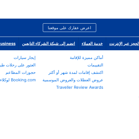
اعرض عقارك على موقعنا
لحجز عبر الإنترنت
خدمة العملاء
انضم إلى شبكة الشركاء التابعين
Business
أماكن مميزة للإقامة
إيجار سيارات
التقييمات
العثور على رحلات طي
اكتشف إقامات لمدة شهر أو أكثر
حجوزات المطاعم
عروض العطلات والعروض الموسمية
Booking.com لوكلاء السفر
Traveller Review Awards