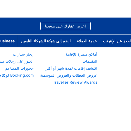
اعرض عقارك على موقعنا
لحجز عبر الإنترنت
خدمة العملاء
انضم إلى شبكة الشركاء التابعين
Business
أماكن مميزة للإقامة
إيجار سيارات
التقييمات
العثور على رحلات طي
اكتشف إقامات لمدة شهر أو أكثر
حجوزات المطاعم
عروض العطلات والعروض الموسمية
Booking.com لوكلاء السفر
Traveller Review Awards