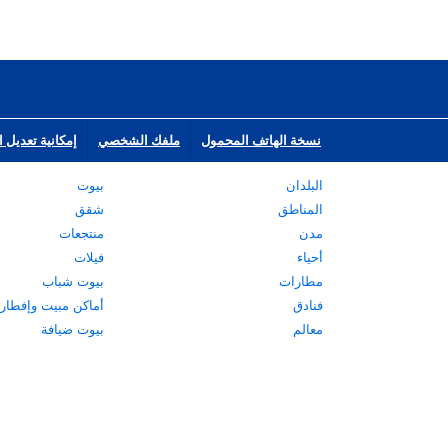
نسخة الهاتف المحمول
ملفك الشخصي
إمكانية تعديل ا
البلدان
بيوت
المناطق
شقق
مدن
منتجعات
أحياء
فيلات
مطارات
بيوت شباب
فنادق
أماكن مبيت وإفطار
معالم
بيوت ضيافة