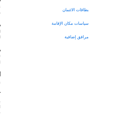
ن
بطاقات الائتمان
ر
سياسات مكان الإقامة
ه
ل
مرافق إضافية
ل
ه
ل
ا
أ
ي
ك
ب
س