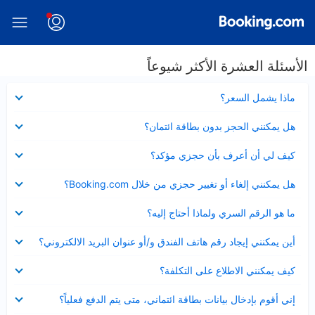
الأسئلة العشرة الأكثر شيوعاً
عرض
ماذا يشمل السعر؟
مصغر
عرض
هل يمكنني الحجز بدون بطاقة ائتمان؟
مصغر
عرض
كيف لي أن أعرف بأن حجزي مؤكد؟
مصغر
عرض
هل يمكنني إلغاء أو تغيير حجزي من خلال Booking.com؟
مصغر
عرض
ما هو الرقم السري ولماذا أحتاج إليه؟
مصغر
عرض
أين يمكنني إيجاد رقم هاتف الفندق و/أو عنوان البريد الالكتروني؟
مصغر
عرض
كيف يمكنني الاطلاع على التكلفة؟
مصغر
عرض
إني أقوم بإدخال بيانات بطاقة ائتماني، متى يتم الدفع فعلياً؟
مصغر