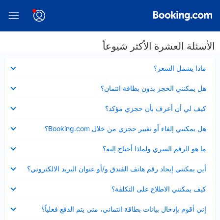
الأسئلة العشرة الأكثر شيوعاً
عرض
ماذا يشمل السعر؟
مصغر
عرض
هل يمكنني الحجز بدون بطاقة ائتمان؟
مصغر
عرض
كيف لي أن أعرف بأن حجزي مؤكد؟
مصغر
عرض
هل يمكنني إلغاء أو تغيير حجزي من خلال Booking.com؟
مصغر
عرض
ما هو الرقم السري ولماذا أحتاج إليه؟
مصغر
عرض
أين يمكنني إيجاد رقم هاتف الفندق و/أو عنوان البريد الالكتروني؟
مصغر
عرض
كيف يمكنني الاطلاع على التكلفة؟
مصغر
عرض
إني أقوم بإدخال بيانات بطاقة ائتماني، متى يتم الدفع فعلياً؟
مصغر