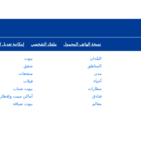
نسخة الهاتف المحمول
ملفك الشخصي
إمكانية تعديل ا
البلدان
بيوت
المناطق
شقق
مدن
منتجعات
أحياء
فيلات
مطارات
بيوت شباب
فنادق
أماكن مبيت وإفطار
معالم
بيوت ضيافة