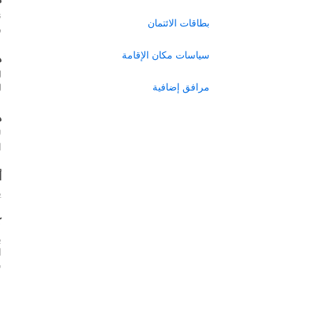
ن
بطاقات الائتمان
ر
سياسات مكان الإقامة
ه
ل
مرافق إضافية
ل
ه
ل
ا
أ
ي
ك
ب
س