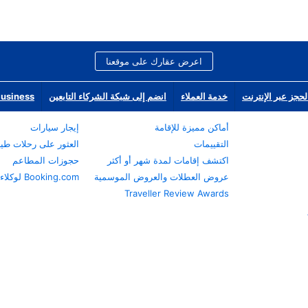
اعرض عقارك على موقعنا
لحجز عبر الإنترنت
خدمة العملاء
انضم إلى شبكة الشركاء التابعين
Business
أماكن مميزة للإقامة
إيجار سيارات
التقييمات
العثور على رحلات طي
اكتشف إقامات لمدة شهر أو أكثر
حجوزات المطاعم
عروض العطلات والعروض الموسمية
Booking.com لوكلاء السفر
Traveller Review Awards