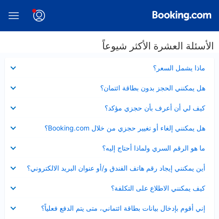
الأسئلة العشرة الأكثر شيوعاً
عرض
ماذا يشمل السعر؟
مصغر
عرض
هل يمكنني الحجز بدون بطاقة ائتمان؟
مصغر
عرض
كيف لي أن أعرف بأن حجزي مؤكد؟
مصغر
عرض
هل يمكنني إلغاء أو تغيير حجزي من خلال Booking.com؟
مصغر
عرض
ما هو الرقم السري ولماذا أحتاج إليه؟
مصغر
عرض
أين يمكنني إيجاد رقم هاتف الفندق و/أو عنوان البريد الالكتروني؟
مصغر
عرض
كيف يمكنني الاطلاع على التكلفة؟
مصغر
عرض
إني أقوم بإدخال بيانات بطاقة ائتماني، متى يتم الدفع فعلياً؟
مصغر