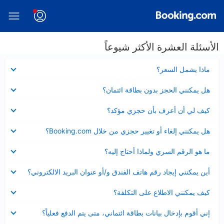
الأسئلة العشرة الأكثر شيوعاً
عرض
ماذا يشمل السعر؟
مصغر
عرض
هل يمكنني الحجز بدون بطاقة ائتمان؟
مصغر
عرض
كيف لي أن أعرف بأن حجزي مؤكد؟
مصغر
عرض
هل يمكنني إلغاء أو تغيير حجزي من خلال Booking.com؟
مصغر
عرض
ما هو الرقم السري ولماذا أحتاج إليه؟
مصغر
عرض
أين يمكنني إيجاد رقم هاتف الفندق و/أو عنوان البريد الالكتروني؟
مصغر
عرض
كيف يمكنني الاطلاع على التكلفة؟
مصغر
عرض
إني أقوم بإدخال بيانات بطاقة ائتماني، متى يتم الدفع فعلياً؟
مصغر