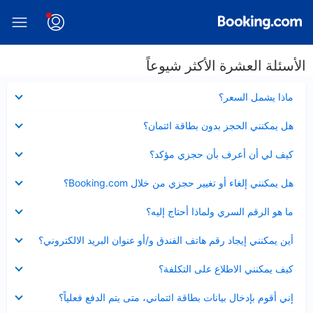
الأسئلة العشرة الأكثر شيوعاً
عرض
ماذا يشمل السعر؟
مصغر
عرض
هل يمكنني الحجز بدون بطاقة ائتمان؟
مصغر
عرض
كيف لي أن أعرف بأن حجزي مؤكد؟
مصغر
عرض
هل يمكنني إلغاء أو تغيير حجزي من خلال Booking.com؟
مصغر
عرض
ما هو الرقم السري ولماذا أحتاج إليه؟
مصغر
عرض
أين يمكنني إيجاد رقم هاتف الفندق و/أو عنوان البريد الالكتروني؟
مصغر
عرض
كيف يمكنني الاطلاع على التكلفة؟
مصغر
عرض
إني أقوم بإدخال بيانات بطاقة ائتماني، متى يتم الدفع فعلياً؟
مصغر