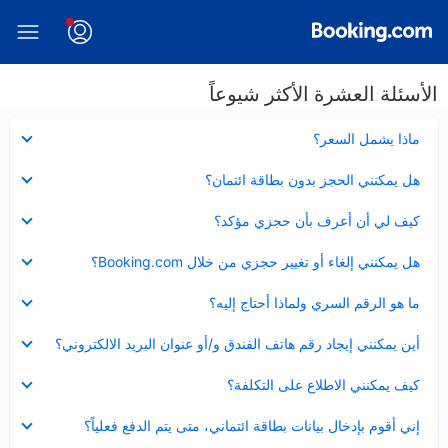
الأسئلة العشرة الأكثر شيوعاً
عرض
ماذا يشمل السعر؟
مصغر
عرض
هل يمكنني الحجز بدون بطاقة ائتمان؟
مصغر
عرض
كيف لي أن أعرف بأن حجزي مؤكد؟
مصغر
عرض
هل يمكنني إلغاء أو تغيير حجزي من خلال Booking.com؟
مصغر
عرض
ما هو الرقم السري ولماذا أحتاج إليه؟
مصغر
عرض
أين يمكنني إيجاد رقم هاتف الفندق و/أو عنوان البريد الالكتروني؟
مصغر
عرض
كيف يمكنني الاطلاع على التكلفة؟
مصغر
عرض
إني أقوم بإدخال بيانات بطاقة ائتماني، متى يتم الدفع فعلياً؟
مصغر