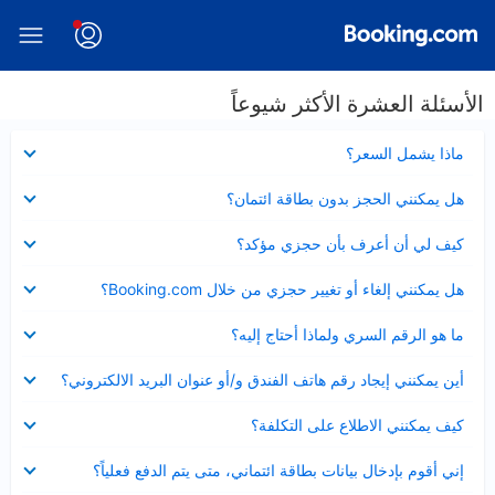
الأسئلة العشرة الأكثر شيوعاً
عرض
ماذا يشمل السعر؟
مصغر
عرض
هل يمكنني الحجز بدون بطاقة ائتمان؟
مصغر
عرض
كيف لي أن أعرف بأن حجزي مؤكد؟
مصغر
عرض
هل يمكنني إلغاء أو تغيير حجزي من خلال Booking.com؟
مصغر
عرض
ما هو الرقم السري ولماذا أحتاج إليه؟
مصغر
عرض
أين يمكنني إيجاد رقم هاتف الفندق و/أو عنوان البريد الالكتروني؟
مصغر
عرض
كيف يمكنني الاطلاع على التكلفة؟
مصغر
عرض
إني أقوم بإدخال بيانات بطاقة ائتماني، متى يتم الدفع فعلياً؟
مصغر