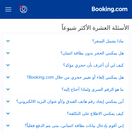
الأسئلة العشرة الأكثر شيوعاً
عرض
ماذا يشمل السعر؟
مصغر
عرض
هل يمكنني الحجز بدون بطاقة ائتمان؟
مصغر
عرض
كيف لي أن أعرف بأن حجزي مؤكد؟
مصغر
عرض
هل يمكنني إلغاء أو تغيير حجزي من خلال Booking.com؟
مصغر
عرض
ما هو الرقم السري ولماذا أحتاج إليه؟
مصغر
عرض
أين يمكنني إيجاد رقم هاتف الفندق و/أو عنوان البريد الالكتروني؟
مصغر
عرض
كيف يمكنني الاطلاع على التكلفة؟
مصغر
عرض
إني أقوم بإدخال بيانات بطاقة ائتماني، متى يتم الدفع فعلياً؟
مصغر