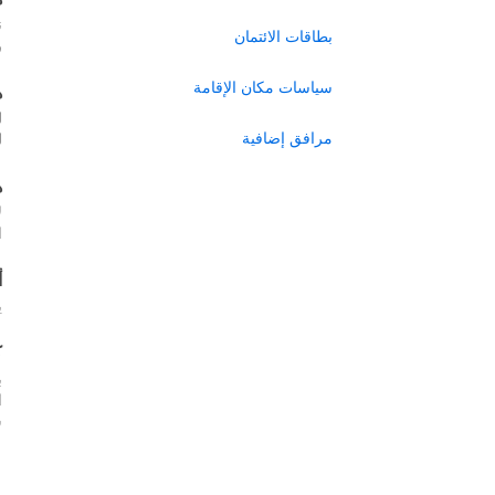
ن
بطاقات الائتمان
ر
سياسات مكان الإقامة
ه
ل
مرافق إضافية
ل
ه
ل
ا
أ
ي
ك
ب
س