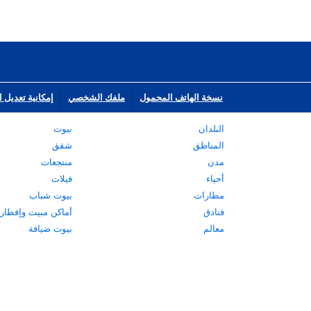
نسخة الهاتف المحمول
ملفك الشخصي
إمكانية تعديل ا
البلدان
بيوت
المناطق
شقق
مدن
منتجعات
أحياء
فيلات
مطارات
بيوت شباب
فنادق
أماكن مبيت وإفطار
معالم
بيوت ضيافة