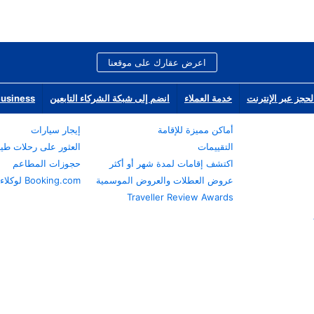
اعرض عقارك على موقعنا
لحجز عبر الإنترنت
خدمة العملاء
انضم إلى شبكة الشركاء التابعين
Business
أماكن مميزة للإقامة
إيجار سيارات
التقييمات
العثور على رحلات طي
اكتشف إقامات لمدة شهر أو أكثر
حجوزات المطاعم
عروض العطلات والعروض الموسمية
Booking.com لوكلاء السفر
Traveller Review Awards