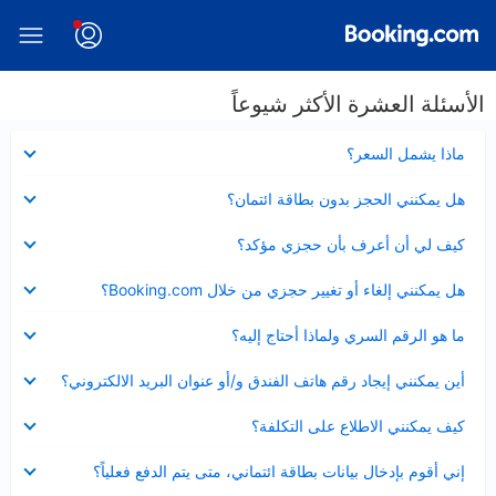
الأسئلة العشرة الأكثر شيوعاً
عرض
ماذا يشمل السعر؟
مصغر
عرض
هل يمكنني الحجز بدون بطاقة ائتمان؟
مصغر
عرض
كيف لي أن أعرف بأن حجزي مؤكد؟
مصغر
عرض
هل يمكنني إلغاء أو تغيير حجزي من خلال Booking.com؟
مصغر
عرض
ما هو الرقم السري ولماذا أحتاج إليه؟
مصغر
عرض
أين يمكنني إيجاد رقم هاتف الفندق و/أو عنوان البريد الالكتروني؟
مصغر
عرض
كيف يمكنني الاطلاع على التكلفة؟
مصغر
عرض
إني أقوم بإدخال بيانات بطاقة ائتماني، متى يتم الدفع فعلياً؟
مصغر