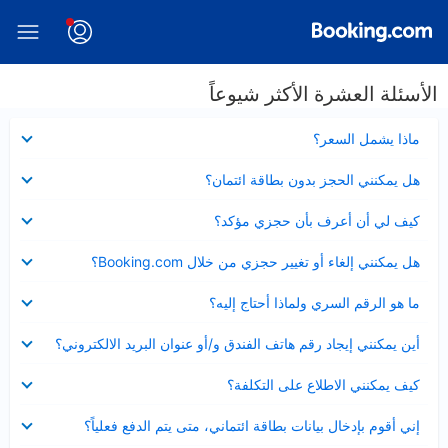
الأسئلة العشرة الأكثر شيوعاً
عرض
ماذا يشمل السعر؟
مصغر
عرض
هل يمكنني الحجز بدون بطاقة ائتمان؟
مصغر
عرض
كيف لي أن أعرف بأن حجزي مؤكد؟
مصغر
عرض
هل يمكنني إلغاء أو تغيير حجزي من خلال Booking.com؟
مصغر
عرض
ما هو الرقم السري ولماذا أحتاج إليه؟
مصغر
عرض
أين يمكنني إيجاد رقم هاتف الفندق و/أو عنوان البريد الالكتروني؟
مصغر
عرض
كيف يمكنني الاطلاع على التكلفة؟
مصغر
عرض
إني أقوم بإدخال بيانات بطاقة ائتماني، متى يتم الدفع فعلياً؟
مصغر