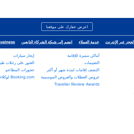
اعرض عقارك على موقعنا
لحجز عبر الإنترنت
خدمة العملاء
انضم إلى شبكة الشركاء التابعين
Business
أماكن مميزة للإقامة
إيجار سيارات
التقييمات
العثور على رحلات طي
اكتشف إقامات لمدة شهر أو أكثر
حجوزات المطاعم
عروض العطلات والعروض الموسمية
Booking.com لوكلاء السفر
Traveller Review Awards