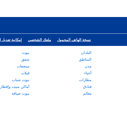
نسخة الهاتف المحمول
ملفك الشخصي
إمكانية تعديل ا
البلدان
بيوت
المناطق
شقق
مدن
منتجعات
أحياء
فيلات
مطارات
بيوت شباب
فنادق
أماكن مبيت وإفطار
معالم
بيوت ضيافة