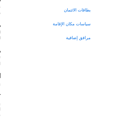
ن
بطاقات الائتمان
ر
سياسات مكان الإقامة
ه
ل
مرافق إضافية
ل
ه
ل
ا
أ
ي
ك
ب
س