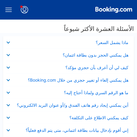
الأسئلة العشرة الأكثر شيوعاً
عرض
ماذا يشمل السعر؟
مصغر
عرض
هل يمكنني الحجز بدون بطاقة ائتمان؟
مصغر
عرض
كيف لي أن أعرف بأن حجزي مؤكد؟
مصغر
عرض
هل يمكنني إلغاء أو تغيير حجزي من خلال Booking.com؟
مصغر
عرض
ما هو الرقم السري ولماذا أحتاج إليه؟
مصغر
عرض
أين يمكنني إيجاد رقم هاتف الفندق و/أو عنوان البريد الالكتروني؟
مصغر
عرض
كيف يمكنني الاطلاع على التكلفة؟
مصغر
عرض
إني أقوم بإدخال بيانات بطاقة ائتماني، متى يتم الدفع فعلياً؟
مصغر