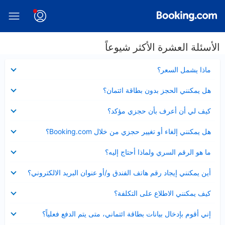
الأسئلة العشرة الأكثر شيوعاً
عرض
ماذا يشمل السعر؟
مصغر
عرض
هل يمكنني الحجز بدون بطاقة ائتمان؟
مصغر
عرض
كيف لي أن أعرف بأن حجزي مؤكد؟
مصغر
عرض
هل يمكنني إلغاء أو تغيير حجزي من خلال Booking.com؟
مصغر
عرض
ما هو الرقم السري ولماذا أحتاج إليه؟
مصغر
عرض
أين يمكنني إيجاد رقم هاتف الفندق و/أو عنوان البريد الالكتروني؟
مصغر
عرض
كيف يمكنني الاطلاع على التكلفة؟
مصغر
عرض
إني أقوم بإدخال بيانات بطاقة ائتماني، متى يتم الدفع فعلياً؟
مصغر