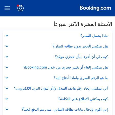
الأسئلة العشرة الأكثر شيوعاً
عرض
ماذا يشمل السعر؟
مصغر
عرض
هل يمكنني الحجز بدون بطاقة ائتمان؟
مصغر
عرض
كيف لي أن أعرف بأن حجزي مؤكد؟
مصغر
عرض
هل يمكنني إلغاء أو تغيير حجزي من خلال Booking.com؟
مصغر
عرض
ما هو الرقم السري ولماذا أحتاج إليه؟
مصغر
عرض
أين يمكنني إيجاد رقم هاتف الفندق و/أو عنوان البريد الالكتروني؟
مصغر
عرض
كيف يمكنني الاطلاع على التكلفة؟
مصغر
عرض
إني أقوم بإدخال بيانات بطاقة ائتماني، متى يتم الدفع فعلياً؟
مصغر