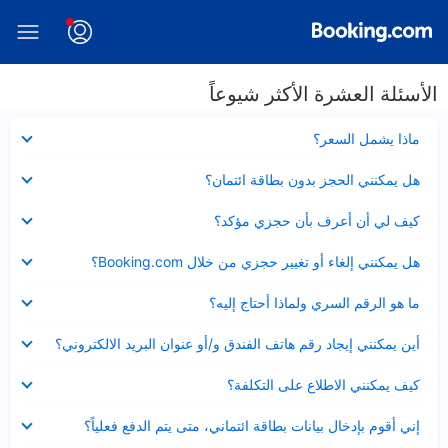
الأسئلة العشرة الأكثر شيوعاً
عرض
ماذا يشمل السعر؟
مصغر
عرض
هل يمكنني الحجز بدون بطاقة ائتمان؟
مصغر
عرض
كيف لي أن أعرف بأن حجزي مؤكد؟
مصغر
عرض
هل يمكنني إلغاء أو تغيير حجزي من خلال Booking.com؟
مصغر
عرض
ما هو الرقم السري ولماذا أحتاج إليه؟
مصغر
عرض
أين يمكنني إيجاد رقم هاتف الفندق و/أو عنوان البريد الالكتروني؟
مصغر
عرض
كيف يمكنني الاطلاع على التكلفة؟
مصغر
عرض
إني أقوم بإدخال بيانات بطاقة ائتماني، متى يتم الدفع فعلياً؟
مصغر