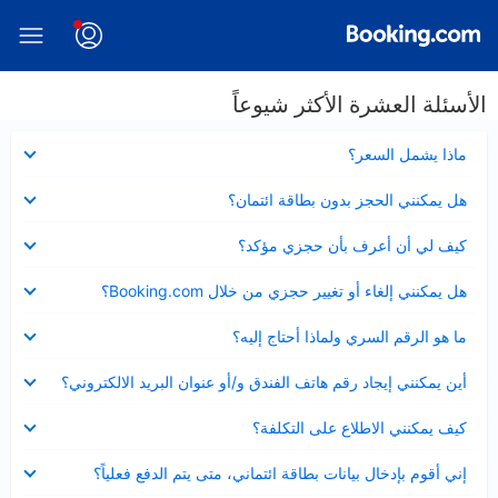
الأسئلة العشرة الأكثر شيوعاً
عرض
ماذا يشمل السعر؟
مصغر
عرض
هل يمكنني الحجز بدون بطاقة ائتمان؟
مصغر
عرض
كيف لي أن أعرف بأن حجزي مؤكد؟
مصغر
عرض
هل يمكنني إلغاء أو تغيير حجزي من خلال Booking.com؟
مصغر
عرض
ما هو الرقم السري ولماذا أحتاج إليه؟
مصغر
عرض
أين يمكنني إيجاد رقم هاتف الفندق و/أو عنوان البريد الالكتروني؟
مصغر
عرض
كيف يمكنني الاطلاع على التكلفة؟
مصغر
عرض
إني أقوم بإدخال بيانات بطاقة ائتماني، متى يتم الدفع فعلياً؟
مصغر