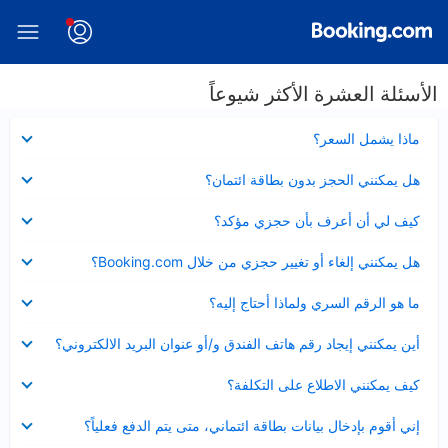
الأسئلة العشرة الأكثر شيوعاً
عرض
ماذا يشمل السعر؟
مصغر
عرض
هل يمكنني الحجز بدون بطاقة ائتمان؟
مصغر
عرض
كيف لي أن أعرف بأن حجزي مؤكد؟
مصغر
عرض
هل يمكنني إلغاء أو تغيير حجزي من خلال Booking.com؟
مصغر
عرض
ما هو الرقم السري ولماذا أحتاج إليه؟
مصغر
عرض
أين يمكنني إيجاد رقم هاتف الفندق و/أو عنوان البريد الالكتروني؟
مصغر
عرض
كيف يمكنني الاطلاع على التكلفة؟
مصغر
عرض
إني أقوم بإدخال بيانات بطاقة ائتماني، متى يتم الدفع فعلياً؟
مصغر