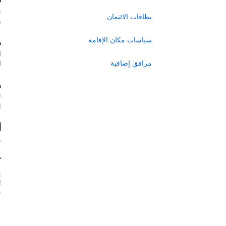
ن
بطاقات الائتمان
ر
سياسات مكان الإقامة
ه
ل
مرافق إضافية
ل
ه
ل
ا
أ
ي
ك
ب
س