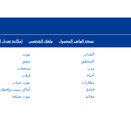
نسخة الهاتف المحمول
ملفك الشخصي
إمكانية تعديل ا
البلدان
بيوت
المناطق
شقق
مدن
منتجعات
أحياء
فيلات
مطارات
بيوت شباب
فنادق
أماكن مبيت وإفطار
معالم
بيوت ضيافة