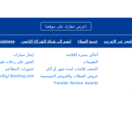
اعرض عقارك على موقعنا
لحجز عبر الإنترنت
خدمة العملاء
انضم إلى شبكة الشركاء التابعين
Business
أماكن مميزة للإقامة
إيجار سيارات
التقييمات
العثور على رحلات طي
اكتشف إقامات لمدة شهر أو أكثر
حجوزات المطاعم
عروض العطلات والعروض الموسمية
Booking.com لوكلاء السفر
Traveller Review Awards