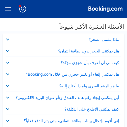
الأسئلة العشرة الأكثر شيوعاً
عرض
ماذا يشمل السعر؟
مصغر
عرض
هل يمكنني الحجز بدون بطاقة ائتمان؟
مصغر
عرض
كيف لي أن أعرف بأن حجزي مؤكد؟
مصغر
عرض
هل يمكنني إلغاء أو تغيير حجزي من خلال Booking.com؟
مصغر
عرض
ما هو الرقم السري ولماذا أحتاج إليه؟
مصغر
عرض
أين يمكنني إيجاد رقم هاتف الفندق و/أو عنوان البريد الالكتروني؟
مصغر
عرض
كيف يمكنني الاطلاع على التكلفة؟
مصغر
عرض
إني أقوم بإدخال بيانات بطاقة ائتماني، متى يتم الدفع فعلياً؟
مصغر