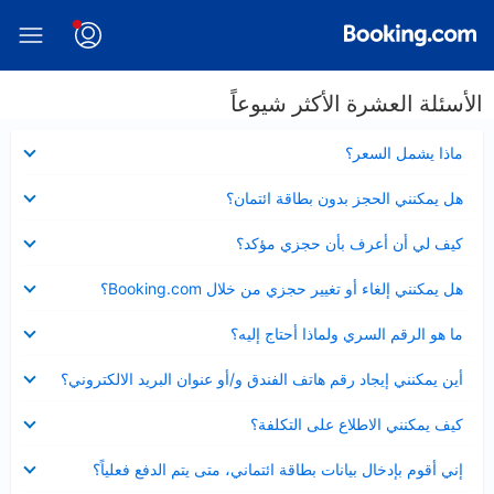
الأسئلة العشرة الأكثر شيوعاً
عرض
ماذا يشمل السعر؟
مصغر
عرض
هل يمكنني الحجز بدون بطاقة ائتمان؟
مصغر
عرض
كيف لي أن أعرف بأن حجزي مؤكد؟
مصغر
عرض
هل يمكنني إلغاء أو تغيير حجزي من خلال Booking.com؟
مصغر
عرض
ما هو الرقم السري ولماذا أحتاج إليه؟
مصغر
عرض
أين يمكنني إيجاد رقم هاتف الفندق و/أو عنوان البريد الالكتروني؟
مصغر
عرض
كيف يمكنني الاطلاع على التكلفة؟
مصغر
عرض
إني أقوم بإدخال بيانات بطاقة ائتماني، متى يتم الدفع فعلياً؟
مصغر