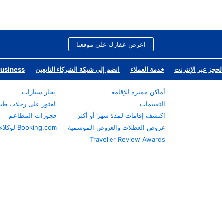
اعرض عقارك على موقعنا
لحجز عبر الإنترنت
خدمة العملاء
انضم إلى شبكة الشركاء التابعين
Business
أماكن مميزة للإقامة
إيجار سيارات
التقييمات
العثور على رحلات طي
اكتشف إقامات لمدة شهر أو أكثر
حجوزات المطاعم
عروض العطلات والعروض الموسمية
Booking.com لوكلاء السفر
Traveller Review Awards