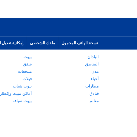
نسخة الهاتف المحمول
ملفك الشخصي
إمكانية تعديل ا
البلدان
بيوت
المناطق
شقق
مدن
منتجعات
أحياء
فيلات
مطارات
بيوت شباب
فنادق
أماكن مبيت وإفطار
معالم
بيوت ضيافة