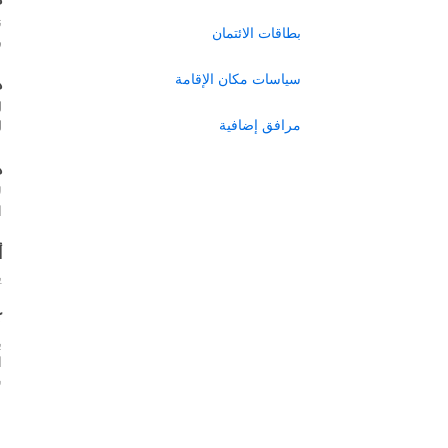
ن
بطاقات الائتمان
ر
سياسات مكان الإقامة
ه
ل
مرافق إضافية
ل
ه
ل
ا
أ
ي
ك
ب
س