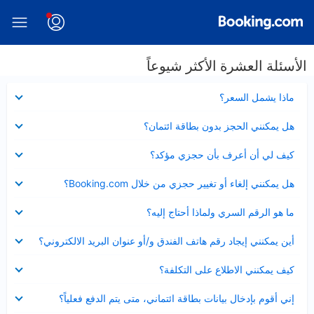
الأسئلة العشرة الأكثر شيوعاً
عرض
ماذا يشمل السعر؟
مصغر
عرض
هل يمكنني الحجز بدون بطاقة ائتمان؟
مصغر
عرض
كيف لي أن أعرف بأن حجزي مؤكد؟
مصغر
عرض
هل يمكنني إلغاء أو تغيير حجزي من خلال Booking.com؟
مصغر
عرض
ما هو الرقم السري ولماذا أحتاج إليه؟
مصغر
عرض
أين يمكنني إيجاد رقم هاتف الفندق و/أو عنوان البريد الالكتروني؟
مصغر
عرض
كيف يمكنني الاطلاع على التكلفة؟
مصغر
عرض
إني أقوم بإدخال بيانات بطاقة ائتماني، متى يتم الدفع فعلياً؟
مصغر