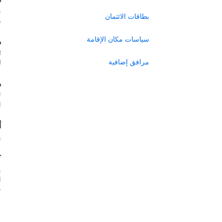
ن
بطاقات الائتمان
ر
سياسات مكان الإقامة
ه
ل
مرافق إضافية
ل
ه
ل
ا
أ
ي
ك
ب
س