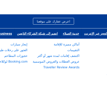
اعرض عقارك على موقعنا
لحجز عبر الإنترنت
خدمة العملاء
انضم إلى شبكة الشركاء التابعين
Business
أماكن مميزة للإقامة
إيجار سيارات
التقييمات
العثور على رحلات طي
اكتشف إقامات لمدة شهر أو أكثر
حجوزات المطاعم
عروض العطلات والعروض الموسمية
Booking.com لوكلاء السفر
Traveller Review Awards