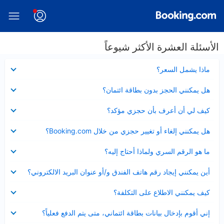
الأسئلة العشرة الأكثر شيوعاً
عرض
ماذا يشمل السعر؟
مصغر
عرض
هل يمكنني الحجز بدون بطاقة ائتمان؟
مصغر
عرض
كيف لي أن أعرف بأن حجزي مؤكد؟
مصغر
عرض
هل يمكنني إلغاء أو تغيير حجزي من خلال Booking.com؟
مصغر
عرض
ما هو الرقم السري ولماذا أحتاج إليه؟
مصغر
عرض
أين يمكنني إيجاد رقم هاتف الفندق و/أو عنوان البريد الالكتروني؟
مصغر
عرض
كيف يمكنني الاطلاع على التكلفة؟
مصغر
عرض
إني أقوم بإدخال بيانات بطاقة ائتماني، متى يتم الدفع فعلياً؟
مصغر