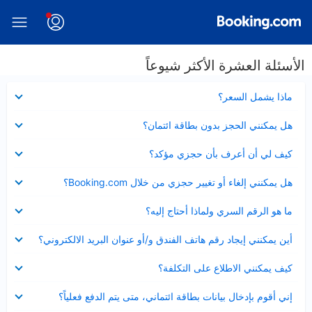
الأسئلة العشرة الأكثر شيوعاً
عرض
ماذا يشمل السعر؟
مصغر
عرض
هل يمكنني الحجز بدون بطاقة ائتمان؟
مصغر
عرض
كيف لي أن أعرف بأن حجزي مؤكد؟
مصغر
عرض
هل يمكنني إلغاء أو تغيير حجزي من خلال Booking.com؟
مصغر
عرض
ما هو الرقم السري ولماذا أحتاج إليه؟
مصغر
عرض
أين يمكنني إيجاد رقم هاتف الفندق و/أو عنوان البريد الالكتروني؟
مصغر
عرض
كيف يمكنني الاطلاع على التكلفة؟
مصغر
عرض
إني أقوم بإدخال بيانات بطاقة ائتماني، متى يتم الدفع فعلياً؟
مصغر