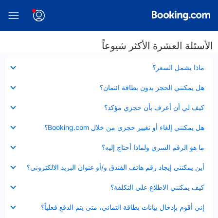
الأسئلة العشرة الأكثر شيوعاً
عرض
ماذا يشمل السعر؟
مصغر
عرض
هل يمكنني الحجز بدون بطاقة ائتمان؟
مصغر
عرض
كيف لي أن أعرف بأن حجزي مؤكد؟
مصغر
عرض
هل يمكنني إلغاء أو تغيير حجزي من خلال Booking.com؟
مصغر
عرض
ما هو الرقم السري ولماذا أحتاج إليه؟
مصغر
عرض
أين يمكنني إيجاد رقم هاتف الفندق و/أو عنوان البريد الالكتروني؟
مصغر
عرض
كيف يمكنني الاطلاع على التكلفة؟
مصغر
عرض
إني أقوم بإدخال بيانات بطاقة ائتماني، متى يتم الدفع فعلياً؟
مصغر