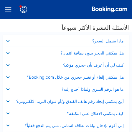
الأسئلة العشرة الأكثر شيوعاً
عرض
ماذا يشمل السعر؟
مصغر
عرض
هل يمكنني الحجز بدون بطاقة ائتمان؟
مصغر
عرض
كيف لي أن أعرف بأن حجزي مؤكد؟
مصغر
عرض
هل يمكنني إلغاء أو تغيير حجزي من خلال Booking.com؟
مصغر
عرض
ما هو الرقم السري ولماذا أحتاج إليه؟
مصغر
عرض
أين يمكنني إيجاد رقم هاتف الفندق و/أو عنوان البريد الالكتروني؟
مصغر
عرض
كيف يمكنني الاطلاع على التكلفة؟
مصغر
عرض
إني أقوم بإدخال بيانات بطاقة ائتماني، متى يتم الدفع فعلياً؟
مصغر