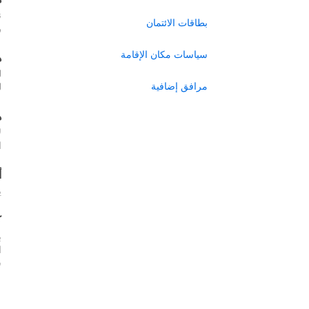
ن
بطاقات الائتمان
ر
سياسات مكان الإقامة
ه
ل
مرافق إضافية
ل
ه
ل
ا
أ
ي
ك
ب
س