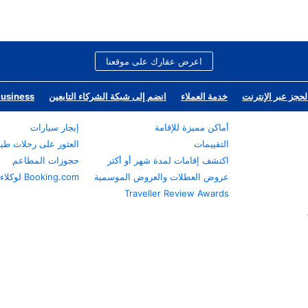
اعرض عقارك على موقعنا
لحجز عبر الإنترنت
خدمة العملاء
انضم إلى شبكة الشركاء التابعين
Business
أماكن مميزة للإقامة
إيجار سيارات
التقييمات
العثور على رحلات طي
اكتشف إقامات لمدة شهر أو أكثر
حجوزات المطاعم
عروض العطلات والعروض الموسمية
Booking.com لوكلاء السفر
Traveller Review Awards