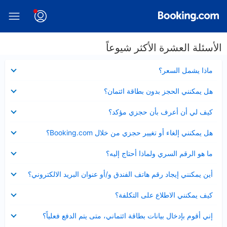
الأسئلة العشرة الأكثر شيوعاً
عرض
ماذا يشمل السعر؟
مصغر
عرض
هل يمكنني الحجز بدون بطاقة ائتمان؟
مصغر
عرض
كيف لي أن أعرف بأن حجزي مؤكد؟
مصغر
عرض
هل يمكنني إلغاء أو تغيير حجزي من خلال Booking.com؟
مصغر
عرض
ما هو الرقم السري ولماذا أحتاج إليه؟
مصغر
عرض
أين يمكنني إيجاد رقم هاتف الفندق و/أو عنوان البريد الالكتروني؟
مصغر
عرض
كيف يمكنني الاطلاع على التكلفة؟
مصغر
عرض
إني أقوم بإدخال بيانات بطاقة ائتماني، متى يتم الدفع فعلياً؟
مصغر