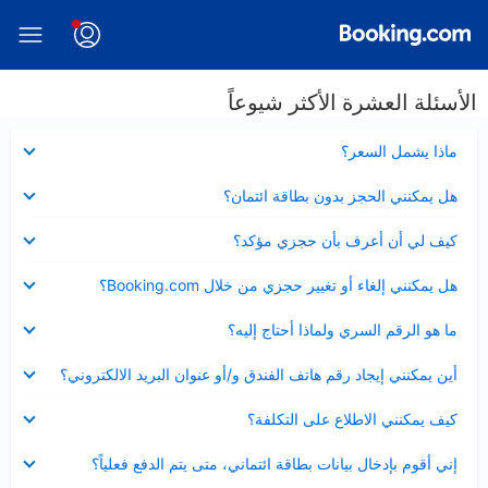
الأسئلة العشرة الأكثر شيوعاً
عرض
ماذا يشمل السعر؟
مصغر
عرض
هل يمكنني الحجز بدون بطاقة ائتمان؟
مصغر
عرض
كيف لي أن أعرف بأن حجزي مؤكد؟
مصغر
عرض
هل يمكنني إلغاء أو تغيير حجزي من خلال Booking.com؟
مصغر
عرض
ما هو الرقم السري ولماذا أحتاج إليه؟
مصغر
عرض
أين يمكنني إيجاد رقم هاتف الفندق و/أو عنوان البريد الالكتروني؟
مصغر
عرض
كيف يمكنني الاطلاع على التكلفة؟
مصغر
عرض
إني أقوم بإدخال بيانات بطاقة ائتماني، متى يتم الدفع فعلياً؟
مصغر