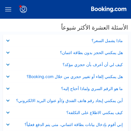
الأسئلة العشرة الأكثر شيوعاً
عرض
ماذا يشمل السعر؟
مصغر
عرض
هل يمكنني الحجز بدون بطاقة ائتمان؟
مصغر
عرض
كيف لي أن أعرف بأن حجزي مؤكد؟
مصغر
عرض
هل يمكنني إلغاء أو تغيير حجزي من خلال Booking.com؟
مصغر
عرض
ما هو الرقم السري ولماذا أحتاج إليه؟
مصغر
عرض
أين يمكنني إيجاد رقم هاتف الفندق و/أو عنوان البريد الالكتروني؟
مصغر
عرض
كيف يمكنني الاطلاع على التكلفة؟
مصغر
عرض
إني أقوم بإدخال بيانات بطاقة ائتماني، متى يتم الدفع فعلياً؟
مصغر