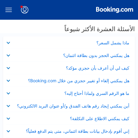
الأسئلة العشرة الأكثر شيوعاً
عرض
ماذا يشمل السعر؟
مصغر
عرض
هل يمكنني الحجز بدون بطاقة ائتمان؟
مصغر
عرض
كيف لي أن أعرف بأن حجزي مؤكد؟
مصغر
عرض
هل يمكنني إلغاء أو تغيير حجزي من خلال Booking.com؟
مصغر
عرض
ما هو الرقم السري ولماذا أحتاج إليه؟
مصغر
عرض
أين يمكنني إيجاد رقم هاتف الفندق و/أو عنوان البريد الالكتروني؟
مصغر
عرض
كيف يمكنني الاطلاع على التكلفة؟
مصغر
عرض
إني أقوم بإدخال بيانات بطاقة ائتماني، متى يتم الدفع فعلياً؟
مصغر