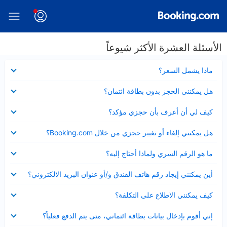
الأسئلة العشرة الأكثر شيوعاً
عرض
ماذا يشمل السعر؟
مصغر
عرض
هل يمكنني الحجز بدون بطاقة ائتمان؟
مصغر
عرض
كيف لي أن أعرف بأن حجزي مؤكد؟
مصغر
عرض
هل يمكنني إلغاء أو تغيير حجزي من خلال Booking.com؟
مصغر
عرض
ما هو الرقم السري ولماذا أحتاج إليه؟
مصغر
عرض
أين يمكنني إيجاد رقم هاتف الفندق و/أو عنوان البريد الالكتروني؟
مصغر
عرض
كيف يمكنني الاطلاع على التكلفة؟
مصغر
عرض
إني أقوم بإدخال بيانات بطاقة ائتماني، متى يتم الدفع فعلياً؟
مصغر