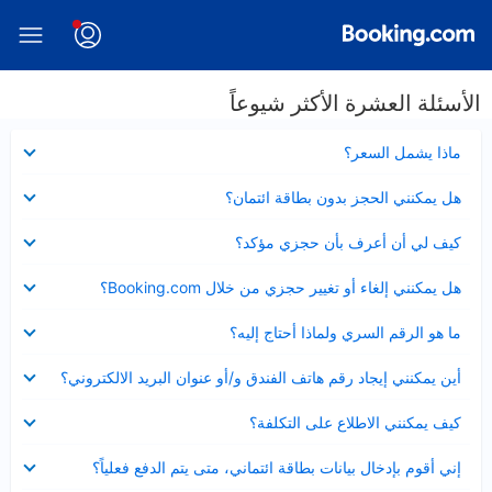
الأسئلة العشرة الأكثر شيوعاً
عرض
ماذا يشمل السعر؟
مصغر
عرض
هل يمكنني الحجز بدون بطاقة ائتمان؟
مصغر
عرض
كيف لي أن أعرف بأن حجزي مؤكد؟
مصغر
عرض
هل يمكنني إلغاء أو تغيير حجزي من خلال Booking.com؟
مصغر
عرض
ما هو الرقم السري ولماذا أحتاج إليه؟
مصغر
عرض
أين يمكنني إيجاد رقم هاتف الفندق و/أو عنوان البريد الالكتروني؟
مصغر
عرض
كيف يمكنني الاطلاع على التكلفة؟
مصغر
عرض
إني أقوم بإدخال بيانات بطاقة ائتماني، متى يتم الدفع فعلياً؟
مصغر