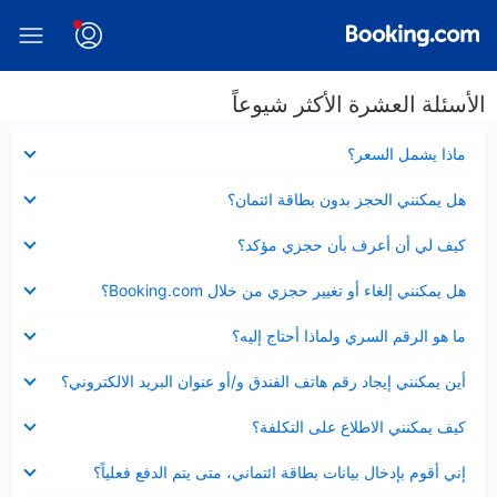
الأسئلة العشرة الأكثر شيوعاً
عرض
ماذا يشمل السعر؟
مصغر
عرض
هل يمكنني الحجز بدون بطاقة ائتمان؟
مصغر
عرض
كيف لي أن أعرف بأن حجزي مؤكد؟
مصغر
عرض
هل يمكنني إلغاء أو تغيير حجزي من خلال Booking.com؟
مصغر
عرض
ما هو الرقم السري ولماذا أحتاج إليه؟
مصغر
عرض
أين يمكنني إيجاد رقم هاتف الفندق و/أو عنوان البريد الالكتروني؟
مصغر
عرض
كيف يمكنني الاطلاع على التكلفة؟
مصغر
عرض
إني أقوم بإدخال بيانات بطاقة ائتماني، متى يتم الدفع فعلياً؟
مصغر