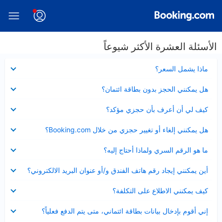
الأسئلة العشرة الأكثر شيوعاً
عرض
ماذا يشمل السعر؟
مصغر
عرض
هل يمكنني الحجز بدون بطاقة ائتمان؟
مصغر
عرض
كيف لي أن أعرف بأن حجزي مؤكد؟
مصغر
عرض
هل يمكنني إلغاء أو تغيير حجزي من خلال Booking.com؟
مصغر
عرض
ما هو الرقم السري ولماذا أحتاج إليه؟
مصغر
عرض
أين يمكنني إيجاد رقم هاتف الفندق و/أو عنوان البريد الالكتروني؟
مصغر
عرض
كيف يمكنني الاطلاع على التكلفة؟
مصغر
عرض
إني أقوم بإدخال بيانات بطاقة ائتماني، متى يتم الدفع فعلياً؟
مصغر