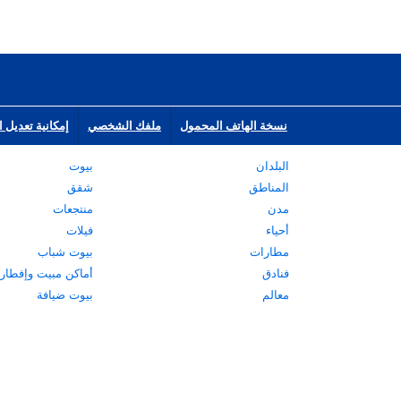
نسخة الهاتف المحمول
ملفك الشخصي
إمكانية تعديل ا
البلدان
بيوت
المناطق
شقق
مدن
منتجعات
أحياء
فيلات
مطارات
بيوت شباب
فنادق
أماكن مبيت وإفطار
معالم
بيوت ضيافة