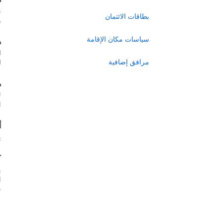
ن
بطاقات الائتمان
ر
سياسات مكان الإقامة
ه
ل
مرافق إضافية
ل
ه
ل
ا
أ
ي
ك
ب
س