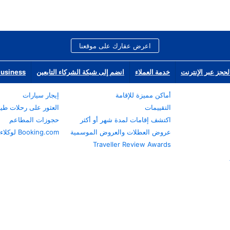
اعرض عقارك على موقعنا
لحجز عبر الإنترنت
خدمة العملاء
انضم إلى شبكة الشركاء التابعين
Business
أماكن مميزة للإقامة
إيجار سيارات
التقييمات
العثور على رحلات طي
اكتشف إقامات لمدة شهر أو أكثر
حجوزات المطاعم
عروض العطلات والعروض الموسمية
Booking.com لوكلاء السفر
Traveller Review Awards